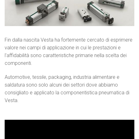
Fin dalla nascita Vesta ha fortemente cercato di esprimere
valore nei campi di applicazione in cui le prestazioni e
l'affidabilità sono caratteristiche primarie nella scelta dei
componenti.
Automotive, tessile, packaging, industria alimentare e
saldatura sono solo alcuni dei settori dove abbiamo
consigliato e applicato la componentistica pneumatica di
Vesta
.