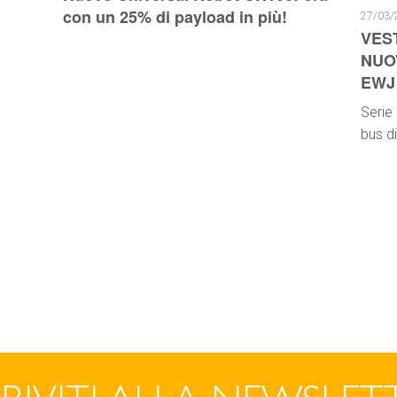
con un 25% di payload in più!
27/03/
VES
NUO
EWJ
Serie 
bus d