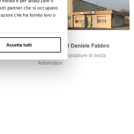
l media e per analizzare il
nostri partner che si occupano
azioni che ha fornito loro o
16/10/2020
In ricordo di Daniele Fabbro
Integrator
Accetta tutti
Promotore e fondatore di Vesta
Automation