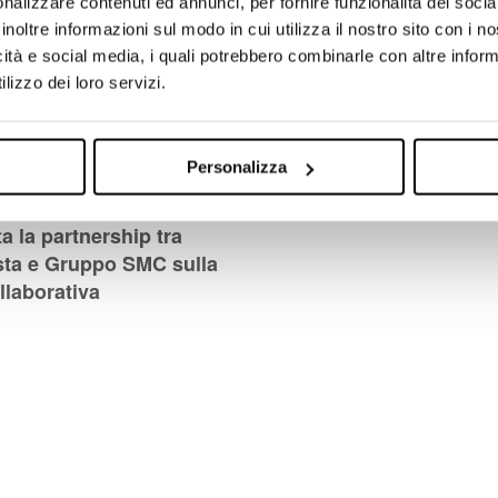
nalizzare contenuti ed annunci, per fornire funzionalità dei socia
inoltre informazioni sul modo in cui utilizza il nostro sito con i 
icità e social media, i quali potrebbero combinarle con altre inform
lizzo dei loro servizi.
13/11/2019
Gruppo Vesta al System 
Personalizza
Day di Efa Automazione
ta la partnership tra
ta e Gruppo SMC sulla
llaborativa