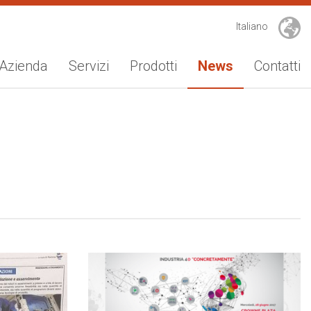
Italiano
Azienda
Servizi
Prodotti
News
Contatti
Storia
Progettazione
Media
Mission e valori
Magazzino
Fiere
Vesta Engineering
Integratori di sistemi
Vesta Group
Divisione elettrica
EOAT-mani di presa